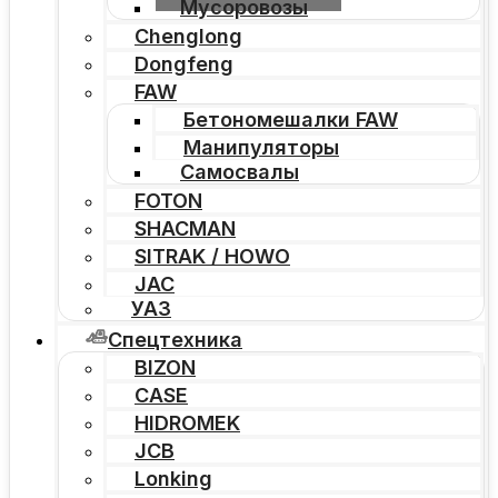
Мусоровозы
Chenglong
Dongfeng
FAW
Бетономешалки FAW
Манипуляторы
Самосвалы
FOTON
SHACMAN
SITRAK / HOWO
JAC
УАЗ
Спецтехника
BIZON
CASE
HIDROMEK
JCB
Lonking