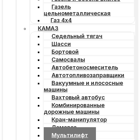
Газель
цельнометаллическая
Газ 4х4
КАМАЗ
Седельный тягач
Шасси
Бортовой
Самосвалы
Автобетоносмеситель
Автотопливозаправщики
Вакуумные и илососные
машины
Вахтовый автобус
Комбинированные
дорожные машины
Кран-манипулятор
Ломовоз
Мультилифт