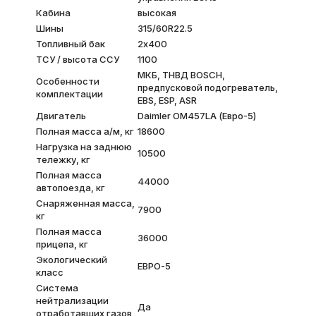
Кабина
высокая
Шины
315/60R22.5
Топливный бак
2х400
ТСУ / высота ССУ
1100
МКБ, ТНВД BOSCH,
Особенности
предпусковой подогреватель,
комплектации
EBS, ESP, ASR
Двигатель
Daimler OM457LA (Евро-5)
Полная масса а/м, кг
18600
Нагрузка на заднюю
10500
тележку, кг
Полная масса
44000
автопоезда, кг
Снаряженная масса,
7900
кг
Полная масса
36000
прицепа, кг
Экологический
ЕВРО-5
класс
Система
нейтрализации
Да
отработавших газов