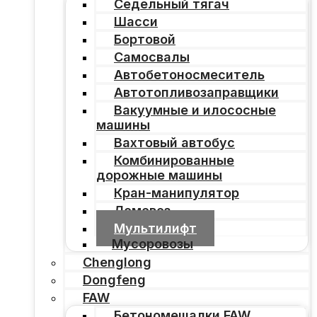
Седельный тягач
Шасси
Бортовой
Самосвалы
Автобетоносмеситель
Автотопливозаправщики
Вакуумные и илососные
машины
Вахтовый автобус
Комбинированные
дорожные машины
Кран-манипулятор
Ломовоз
Мультилифт
Мусоровозы
Chenglong
Dongfeng
FAW
Бетономешалки FAW