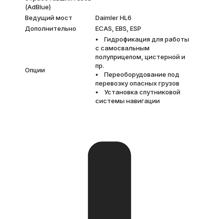
(AdBlue)
Ведущий мост
Daimler HL6
Дополнительно
ECAS, EBS, ESP
• Гидрофикация для работы
с самосвальным
полуприцепом, цистерной и
пр.
Опции
• Переоборудование под
перевозку опасных грузов
• Установка спутниковой
системы навигации